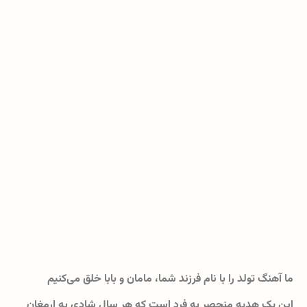
ما آهنگ تولد را با نام فرزند شما، مامان و بابا خلق می‌کنیم
این یک هدیه منحصر به فرد است که هر سال شادی به ارمغان