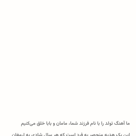
ما آهنگ تولد را با نام فرزند شما، مامان و بابا خلق می‌کنیم
این یک هدیه منحصر به فرد است که هر سال شادی به ارمغان