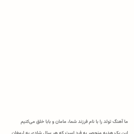
ما آهنگ تولد را با نام فرزند شما، مامان و بابا خلق می‌کنیم
این یک هدیه منحصر به فرد است که هر سال شادی به ارمغان