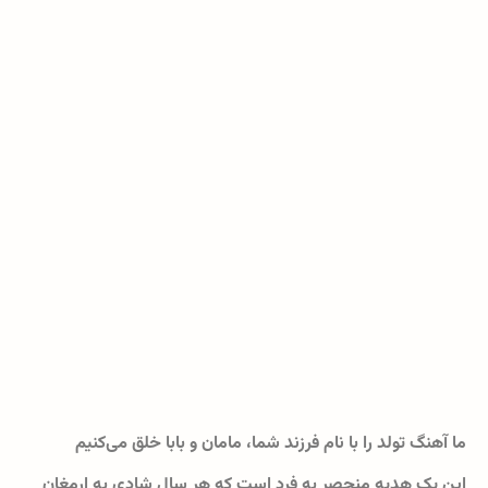
ما آهنگ تولد را با نام فرزند شما، مامان و بابا خلق می‌کنیم
این یک هدیه منحصر به فرد است که هر سال شادی به ارمغان