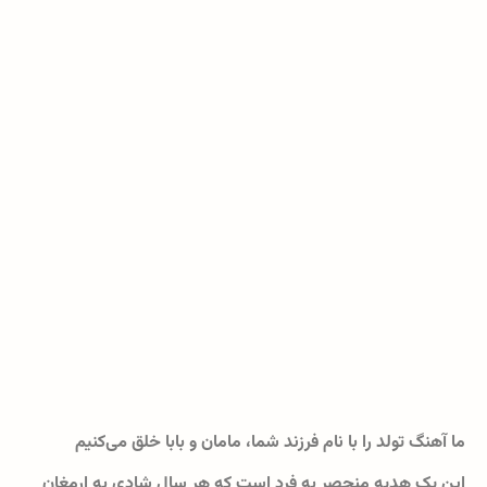
ما آهنگ تولد را با نام فرزند شما، مامان و بابا خلق می‌کنیم
این یک هدیه منحصر به فرد است که هر سال شادی به ارمغان