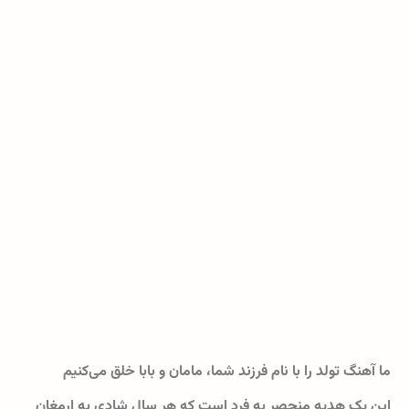
ما آهنگ تولد را با نام فرزند شما، مامان و بابا خلق می‌کنیم
این یک هدیه منحصر به فرد است که هر سال شادی به ارمغان