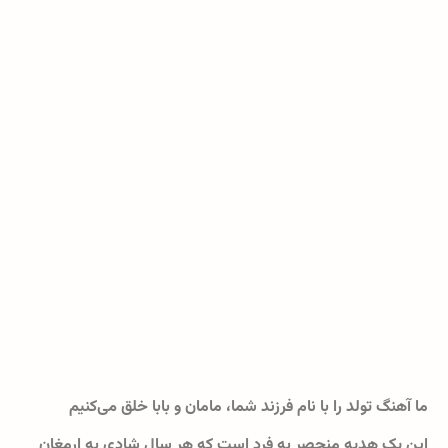
ما آهنگ تولد را با نام فرزند شما، مامان و بابا خلق می‌کنیم
این یک هدیه منحصر به فرد است که هر سال شادی به ارمغان