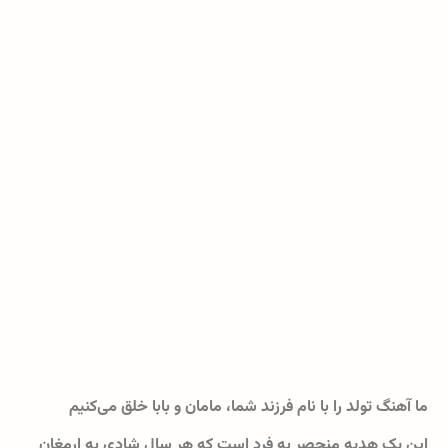
ما آهنگ تولد را با نام فرزند شما، مامان و بابا خلق می‌کنیم
این یک هدیه منحصر به فرد است که هر سال شادی به ارمغان