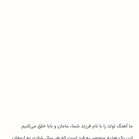
ما آهنگ تولد را با نام فرزند شما، مامان و بابا خلق می‌کنیم
این یک هدیه منحصر به فرد است که هر سال شادی به ارمغان