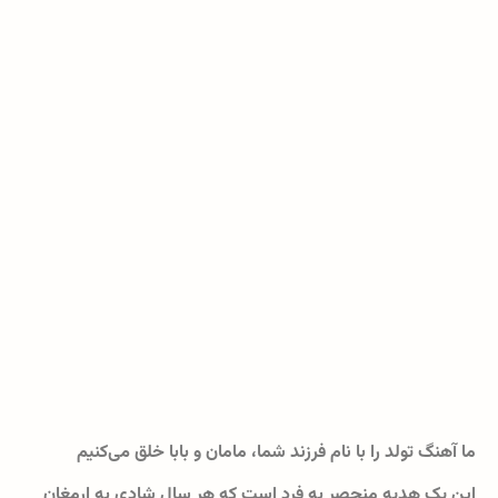
ما آهنگ تولد را با نام فرزند شما، مامان و بابا خلق می‌کنیم
این یک هدیه منحصر به فرد است که هر سال شادی به ارمغان