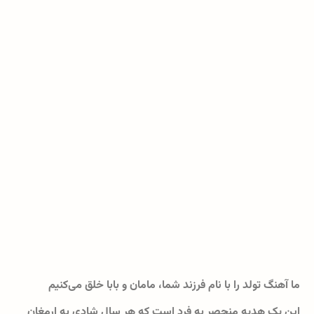
ما آهنگ تولد را با نام فرزند شما، مامان و بابا خلق می‌کنیم
این یک هدیه منحصر به فرد است که هر سال شادی به ارمغان