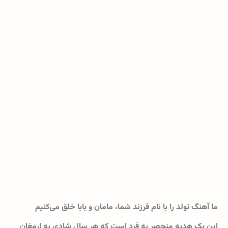
ما آهنگ تولد را با نام فرزند شما، مامان و بابا خلق می‌کنیم
این یک هدیه منحصر به فرد است که هر سال شادی به ارمغان