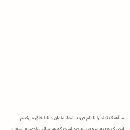
ما آهنگ تولد را با نام فرزند شما، مامان و بابا خلق می‌کنیم
این یک هدیه منحصر به فرد است که هر سال شادی به ارمغان