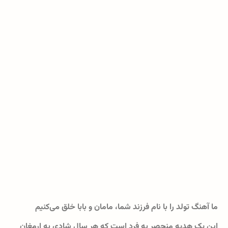
ما آهنگ تولد را با نام فرزند شما، مامان و بابا خلق می‌کنیم
این یک هدیه منحصر به فرد است که هر سال شادی به ارمغان