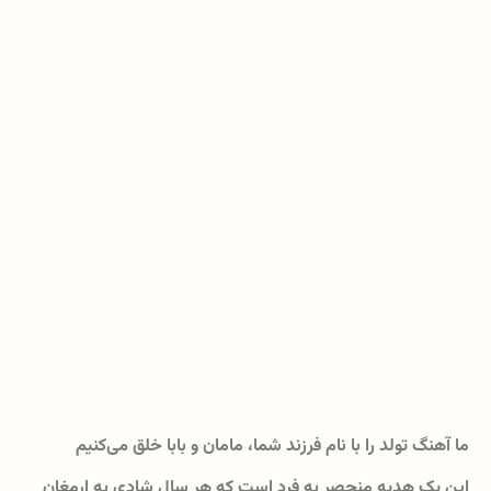
ما آهنگ تولد را با نام فرزند شما، مامان و بابا خلق می‌کنیم
این یک هدیه منحصر به فرد است که هر سال شادی به ارمغان