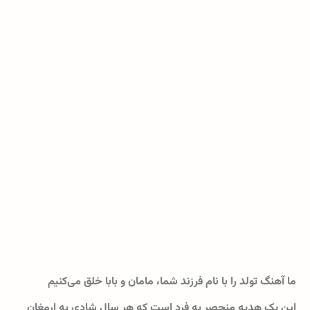
ما آهنگ تولد را با نام فرزند شما، مامان و بابا خلق می‌کنیم
این یک هدیه منحصر به فرد است که هر سال شادی به ارمغان