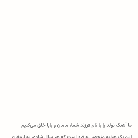
ما آهنگ تولد را با نام فرزند شما، مامان و بابا خلق می‌کنیم
این یک هدیه منحصر به فرد است که هر سال شادی به ارمغان