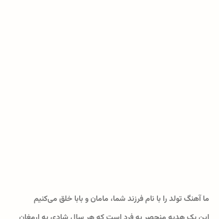
ما آهنگ تولد را با نام فرزند شما، مامان و بابا خلق می‌کنیم
این یک هدیه منحصر به فرد است که هر سال شادی به ارمغان