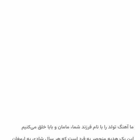
ما آهنگ تولد را با نام فرزند شما، مامان و بابا خلق می‌کنیم
این یک هدیه منحصر به فرد است که هر سال شادی به ارمغان