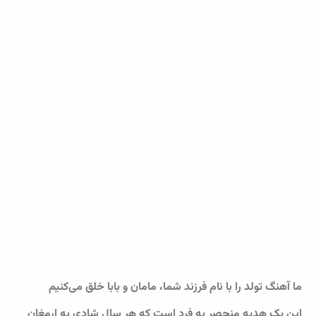
ما آهنگ تولد را با نام فرزند شما، مامان و بابا خلق می‌کنیم
این یک هدیه منحصر به فرد است که هر سال شادی به ارمغان