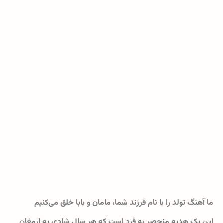
ما آهنگ تولد را با نام فرزند شما، مامان و بابا خلق می‌کنیم
این یک هدیه منحصر به فرد است که هر سال شادی به ارمغان