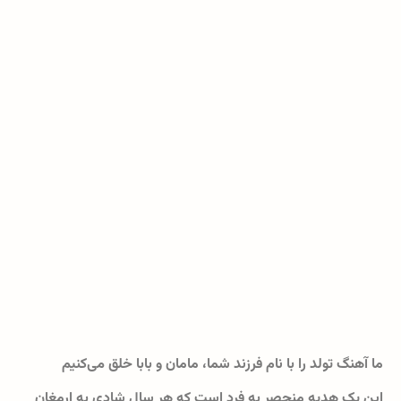
ما آهنگ تولد را با نام فرزند شما، مامان و بابا خلق می‌کنیم
این یک هدیه منحصر به فرد است که هر سال شادی به ارمغان