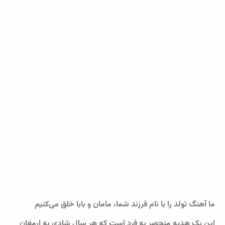
ما آهنگ تولد را با نام فرزند شما، مامان و بابا خلق می‌کنیم
این یک هدیه منحصر به فرد است که هر سال شادی به ارمغان