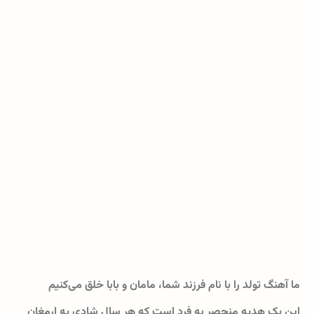
ما آهنگ تولد را با نام فرزند شما، مامان و بابا خلق می‌کنیم
این یک هدیه منحصر به فرد است که هر سال شادی به ارمغان