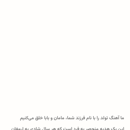
ما آهنگ تولد را با نام فرزند شما، مامان و بابا خلق می‌کنیم
این یک هدیه منحصر به فرد است که هر سال شادی به ارمغان