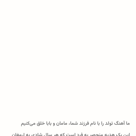
ما آهنگ تولد را با نام فرزند شما، مامان و بابا خلق می‌کنیم
این یک هدیه منحصر به فرد است که هر سال شادی به ارمغان