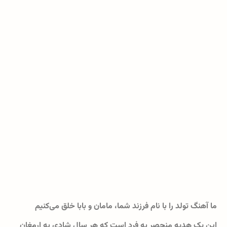
ما آهنگ تولد را با نام فرزند شما، مامان و بابا خلق می‌کنیم
این یک هدیه منحصر به فرد است که هر سال شادی به ارمغان