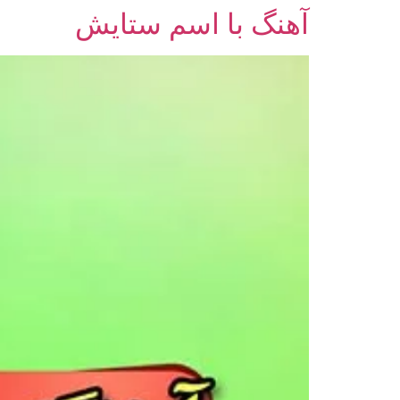
آهنگ با اسم ستایش
رش
ه
حتوا