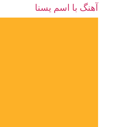
آهنگ با اسم یسنا
رش
ه
حتوا