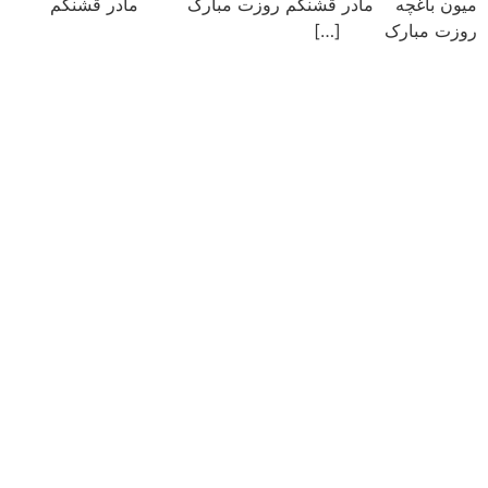
میون باغچه مادر قشنگم روزت مبارک مادر قشنگم
روزت مبارک […]