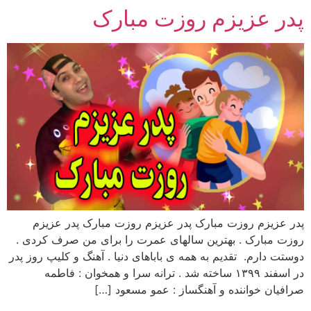
پدر عزیزم روزت مبارک
رش
ه
حتوا
پدر عزیزم روزت مبارک پدر عزیزم روزت مبارک پدر عزیزم
روزت مبارک . بهترین سالهای عمرت را برای من صرف کردی .
دوستت دارم. تقدیم به همه ی باباهای دنیا . آهنگ و کلیپ روز پدر
در اسفند ۱۳۹۹ ساخته شد . ترانه سرا و همخوان : فاطمه
صرافیان خواننده و آهنگساز : عمو مسعود […]