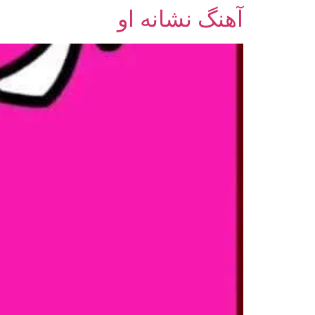
آهنگ نشانه او
رش
ه
حتوا