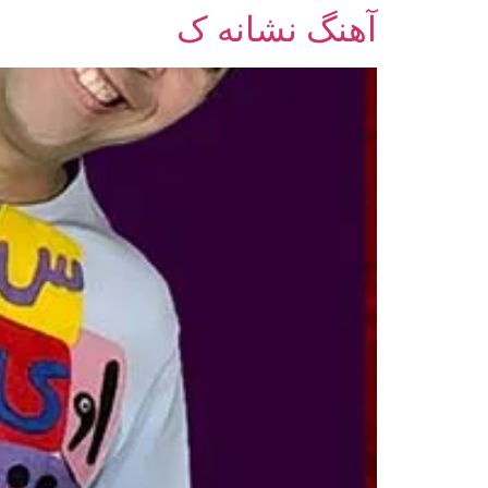
آهنگ نشانه ک
رش
ه
حتوا