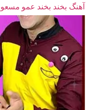
آهنگ بخند بخند عمو مسعود
رش
ه
حتوا