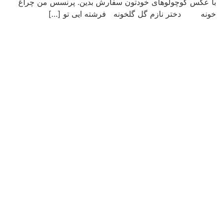
با عکس کوچولوهای خودتون سفارش بدین. پرنسس من چراغ
خونه دختر نازم گل گلخونه فرشته ایی تو […]