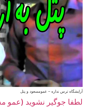
آرایشگاه ترس نداره – عمومسعود و پتل
لطفا جوگیر نشوید (عمو مسع