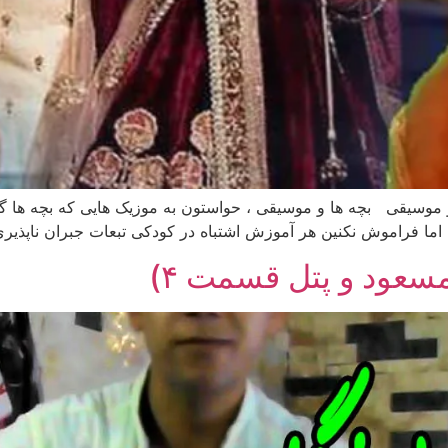
vc_row][vc_column][vc_c] بچه ها و موسیقی بچه ها و موسیقی ، حواستون به موزیک ه
 اما فراموش نکنین هر آموزش اشتباه در کودکی تبعات جبران ناپذیری
سعود و پتل قسمت ۴)