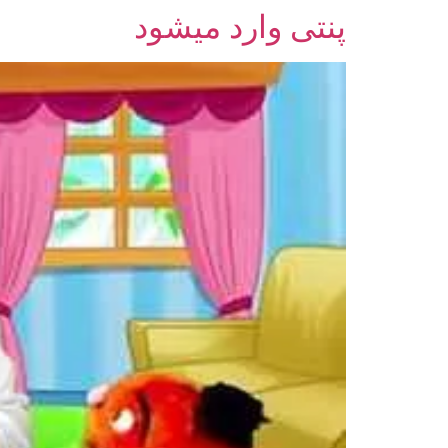
پنتی وارد میشود
رش
ه
حتوا