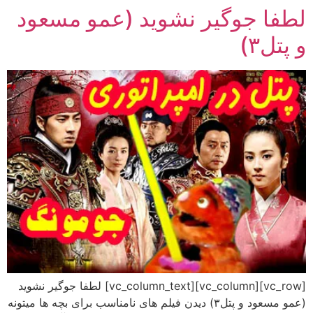
لطفا جوگیر نشوید (عمو مسعود
رش
ه
و پتل۳)
حتوا
[vc_row][vc_column][vc_column_text] لطفا جوگیر نشوید
(عمو مسعود و پتل۳) دیدن فیلم های نامناسب برای بچه ها میتونه