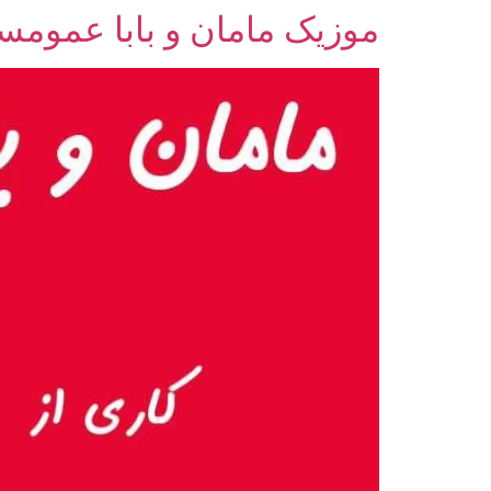
موزیک مامان و بابا عمومس
رش
ه
حتوا