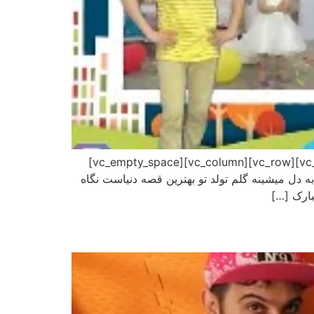
موزیک تولدت مبارک عمو مسعود [vc_row][vc_column][vc_column_text] [/vc_column_text][/vc_column][/vc_row][vc_row][vc_column][vc_empty_space]
دت به دل میشینه گلم تولد تو بهترین قصه دنیاست نگاه
بارک […]