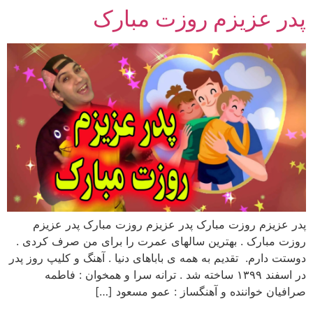
پدر عزیزم روزت مبارک
رش
ه
حتوا
پدر عزیزم روزت مبارک پدر عزیزم روزت مبارک پدر عزیزم
روزت مبارک . بهترین سالهای عمرت را برای من صرف کردی .
دوستت دارم. تقدیم به همه ی باباهای دنیا . آهنگ و کلیپ روز پدر
در اسفند ۱۳۹۹ ساخته شد . ترانه سرا و همخوان : فاطمه
صرافیان خواننده و آهنگساز : عمو مسعود […]