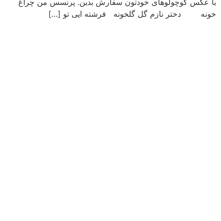
با عکس کوچولوهای خودتون سفارش بدین. پرنسس من چراغ
خونه دختر نازم گل گلخونه فرشته ایی تو […]