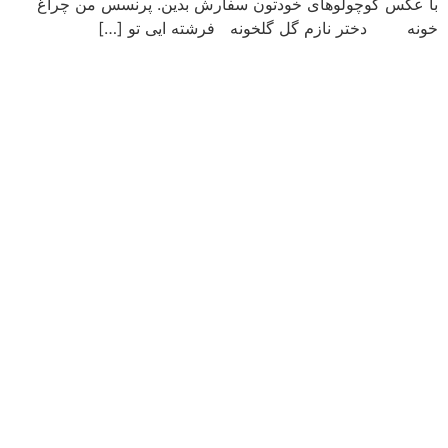
با عکس کوچولوهای خودتون سفارش بدین. پرنسس من چراغ
خونه دختر نازم گل گلخونه فرشته ایی تو […]