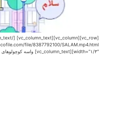
width=”۱/۳″][vc_column_text] واسه کوچولوهای نازتون دانلود کنین [/vc_column_text][/vc_column][/vc_row]