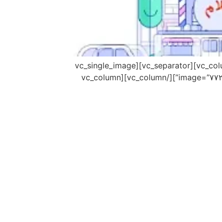
[vc_row][vc_column][vc_column_text] [/vc_column_text][/vc_column][/vc_row][vc_row][vc_column width=”۲/۳″][vc_separator][vc_single_image
image=”۷۷۲۱″ img_size=”large” onclick=”custom_link” link=”http://s6.picofile.com/file/8387792100/SALAM.mp4.html”][/vc_column][vc_column