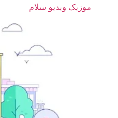
موزیک ویدیو سلام
رش
ه
حتوا